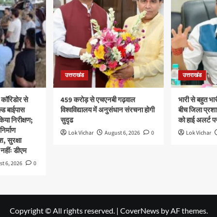
उत्तराखंड
उत्तराखंड
 कॉरिडोर से
459 करोड़ से एचएनबी गढ़वाल
भारी से बहुत भार
ल्ड बाईपास
विश्वविद्यालय में अनुसंधान संरचना होगी
बीच जिला प्रशा
िया निरीक्षण;
सुदृढ
को हाई अलर्ट पर
 निर्माण
Lok Vichar
August 6, 2026
0
Lok Vichar
श, सुरक्षा
नहींः डीएम
t 6, 2026
0
Copyright © All rights reserved.
|
CoverNews
by AF themes.