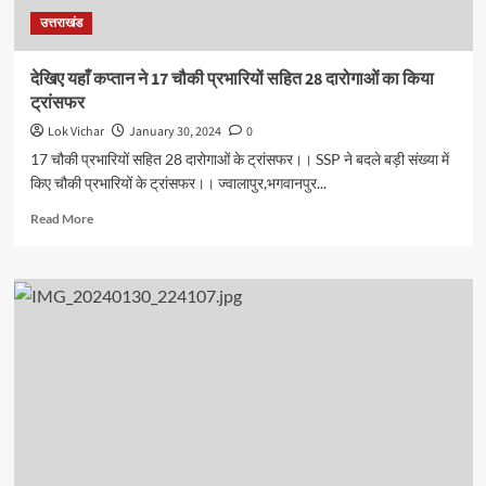
देश
उत्तराखंड
का
सर्वोच्च
राज्य
देखिए यहाँ कप्तान ने 17 चौकी प्रभारियों सहित 28 दारोगाओं का किया
बनाना
ट्रांसफर
लक्ष्य
Lok Vichar
January 30, 2024
0
17 चौकी प्रभारियों सहित 28 दारोगाओं के ट्रांसफर।। SSP ने बदले बड़ी संख्या में
किए चौकी प्रभारियों के ट्रांसफर।। ज्वालापुर,भगवानपुर...
Read
Read More
more
about
देखिए
यहाँ
कप्तान
ने
17
चौकी
प्रभारियों
सहित
28
दारोगाओं
का