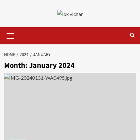
Skip
to
content
Primary
Menu
HOME
2024
JANUARY
Month:
January 2024