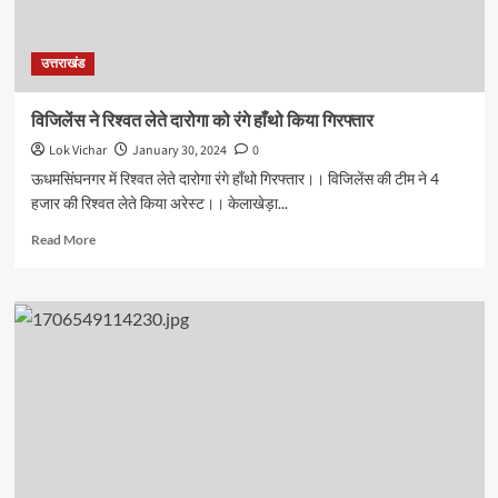
सबसे
ऊंची
चोटी
उत्तराखंड
पर
लहराया
तिरंगा
विजिलेंस ने रिश्वत लेते दारोगा को रंगे हाँथो किया गिरफ्तार
Lok Vichar
January 30, 2024
0
ऊधमसिंघनगर में रिश्वत लेते दारोगा रंगे हाँथो गिरफ्तार।। विजिलेंस की टीम ने 4
हजार की रिश्वत लेते किया अरेस्ट।। केलाखेड़ा...
Read
Read More
more
about
विजिलेंस
ने
रिश्वत
लेते
दारोगा
को
रंगे
हाँथो
किया
गिरफ्तार