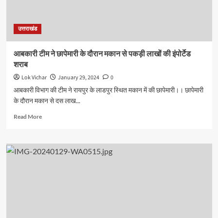
दल
का
विरोश
उत्तराखंड
प्रदर्शन
आबकारी टीम ने छापेमारी के दौरान मकान से पकड़ी लाखों की इंपोर्टेड
शराब
Lok Vichar
January 29, 2024
0
आबकारी विभाग की टीम ने रायपुर के लाडपुर स्थित मकान में की छापेमारी।। छापेमारी
के दौरान मकान से दस लाख...
Read
Read More
more
about
आबकारी
टीम
ने
छापेमारी
के
दौरान
मकान
से
पकड़ी