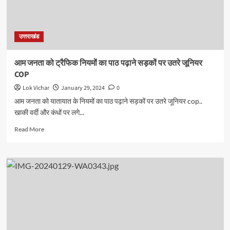
लाखों
की
इंपोर्टेड
उत्तराखंड
शराब
आम जनता को ट्रैफिक नियमों का पाठ पढ़ाने सड़कों पर उतरे जूनियर
COP
Lok Vichar
January 29, 2024
0
आम जनता को यातायात के नियमों का पाठ पढ़ाने सड़कों पर उतरे जूनियर cop..
खाकी वर्दी और कंधों पर लगे...
Read
Read More
more
about
आम
जनता
को
ट्रैफिक
नियमों
का
पाठ
पढ़ाने