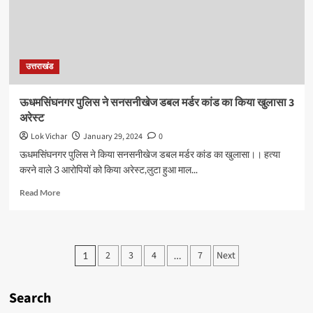
विधेयक,सीएम
ने
ट्वीट
कर
दी
उत्तराखंड
जानकारी
ऊधमसिंघनगर पुलिस ने सनसनीखेज डबल मर्डर कांड का किया खुलासा 3
अरेस्ट
Lok Vichar
January 29, 2024
0
ऊधमसिंघनगर पुलिस ने किया सनसनीखेज डबल मर्डर कांड का खुलासा।। हत्या
करने वाले 3 आरोपियों को किया अरेस्ट,लुटा हुआ माल...
Read
Read More
more
about
ऊधमसिंघनगर
पुलिस
Posts
2
3
4
7
Next
1
…
ने
pagination
सनसनीखेज
डबल
Search
मर्डर
कांड