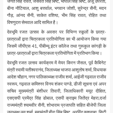
जगत सिंह रावत, जसवंत सिंह बिष्ट, भोपाल सिंह बिष्ट, अंजू उपरेती,
बीना नौटियाल, आशु बत्तर्वाल, भगवान जोशी, सुरेन्द्र सैनी, मदन
गौड़, आंनद सैनी, साकेत वशिष्ठ, भीम सिंह रावत, रोहित तथा
विषणुदत्त सेमवाल आदि सामिल है।
देवभूमि रजत उत्सव के अवसर पर विभिन्न स्कूलों के छात्र-
छात्राओं द्वारा चित्रकला प्रतियोगिता का भी आयोजन किया गया
जिसमें जीपीएस 41, पीबीम्यू इंटर कॉलेज तथा गुरूकुल कांगड़ी के
छात्र-छात्राओं द्वारा चित्रकला प्रतियोगिता में प्रतिभाग किया।
देवभूमि रजत उत्सव कार्यक्रम में मेयर किरन जैसल, पूर्व कैबिनेट
मंत्री स्वामी यतीश्वरानंद, जिलाध्यक्ष भाजपा आशुतोष शर्मा, विधयाक
आदेश चौहान, नगर पालिकाध्यक्ष राजीव शर्मा, आईजी गढ़वाल राजीव
स्वरूप, गढ़वाल कमिश्नर विनय शंकर पाण्डे, डीजी सूचना एवं अपर
सचिव मुख्यमंत्री बंशीधर तिवारी, जिलाधिकारी मयूर दीक्षित,
एसएसपी प्रमेंद्र सिंह डोबाल, एसपी क्राइम जितेंद्र मेहरा,दर्जा
राज्यमंत्री श्यामवीर सैनी, शोभाराम प्रजापति सहित बीजेपी जिला
उपाध्यक्ष लव शर्मा, महामंत्री हीरा सिंह बिष्ट, अरविंद कुशवाहा, सिटी